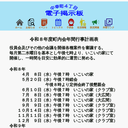
ホーム
お知らせ
イベント
トピックス
子供会
生活情報
防災関連
外部リンク
令和８年度町内会年間行事計画表
役員会及びその他の会議を開催各種案件を審議する。
毎月第二水曜日を基本とし午後七時より、いこいの家にて
開催し、一時間を目安に効果的に運営に努める。
令和８年
４月 ８日（水）午後７時 いこいの家
５月２０日（水）午後７時総会
午後８時より定例会終了後懇親会
６月１０日（水）午後７時 いこいの家（クラブ室）
７月 ８日（水）午後７時 いこいの家（大広間）
８月１２日（水）午後７時 いこいの家（大広間）
９月 ９日（水）午後７時 いこいの家（クラブ室）
１０月１４日（水）午後７時 いこいの家（クラブ室）
１１月１１日（水）午後７時 いこいの家（クラブ室）
１２月 ９日（水）午後７時 いこいの家（クラブ室）
令和９年