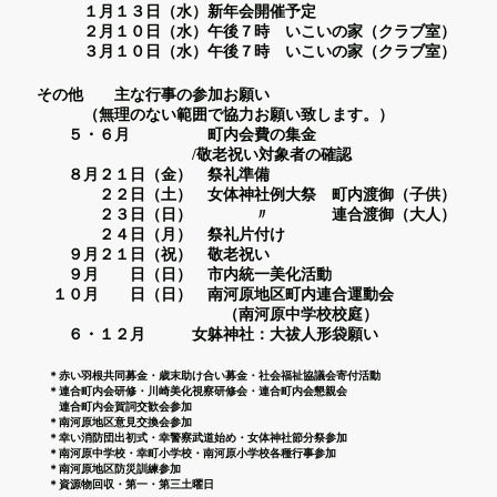
１月１３日（水）新年会開催予定
２月１０日（水）午後７時 いこいの家（クラブ室）
３月１０日（水）午後７時 いこいの家（クラブ室）
その他 主な行事の参加お願い
（無理のない範囲で協力お願い致します。）
５・６月 町内会費の集金
/敬老祝い対象者の確認
８月２１日（金） 祭礼準備
２２日（土） 女体神社例大祭 町内渡御（子供）
２３日（日） 〃 連合渡御（大人）
２４日（月） 祭礼片付け
９月２１日（祝） 敬老祝い
９月 日（日） 市内統一美化活動
１０月 日（日） 南河原地区町内連合運動会
（南河原中学校校庭）
６・１２月 女躰神社：大祓人形袋願い
＊赤い羽根共同募金・歳末助け合い募金・社会福祉協議会寄付活動
＊連合町内会研修・川崎美化視察研修会・連合町内会懇親会
連合町内会賀詞交歓会参加
＊南河原地区意見交換会参加
＊幸い消防団出初式・幸警察武道始め・女体神社節分祭参加
＊南河原中学校・幸町小学校・南河原小学校各種行事参加
＊南河原地区防災訓練参加
＊資源物回収・第一・第三土曜日